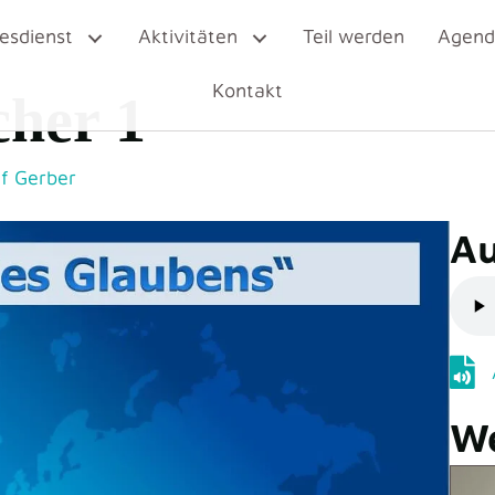
esdienst
Aktivitäten
Teil werden
Agen
Kontakt
cher 1
lf Gerber
Au
Audi
We