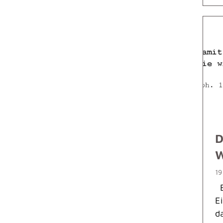
D
19
E
E
d