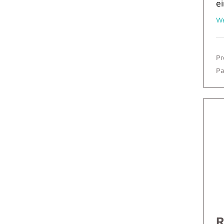
ei
We
Pr
Pa
R