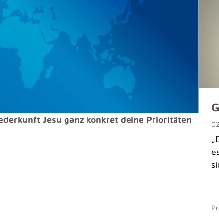
G
ederkunft Jesu ganz konkret deine Prioritäten
02
„
e
s
Pr