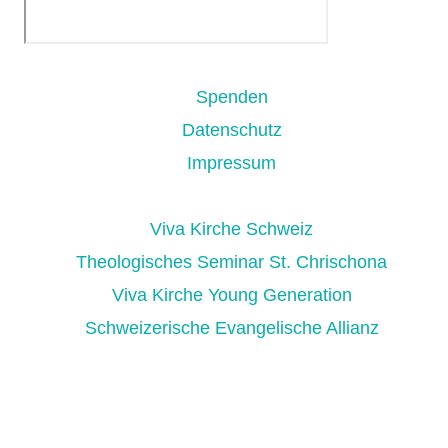
Weitere Ressourcen
Spenden
Datenschutz
Impressum
Interessante Links
Viva Kirche Schweiz
Theologisches Seminar St. Chrischona
Viva Kirche Young Generation
Schweizerische Evangelische Allianz
Über uns
Es gibt viele gute Orte,
um Gott zu begegnen -